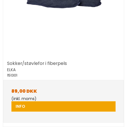
Sokker/støvlefor i fiberpels
ELKA
151301
89,00 DKK
(inkl. moms)
INFO