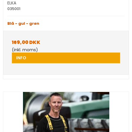
ELKA
035001
Blå - gul - grøn
169,00 DKK
(inkl. moms)
INFO