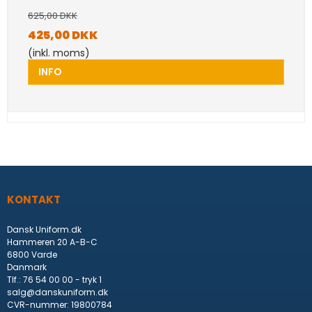
625,00 DKK
425,00 DKK
(inkl. moms)
INFO
KONTAKT
Dansk Uniform.dk
Hammeren 20 A-B-C
6800 Varde
Danmark
Tlf.
:
76 54 00 00 - tryk 1
salg@danskuniform.dk
CVR-nummer
:
19800784