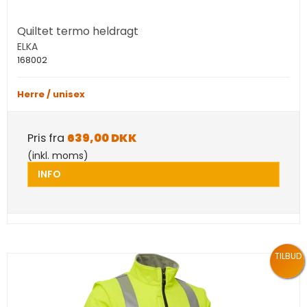
Quiltet termo heldragt
ELKA
168002
Herre / unisex
Pris fra
639,00 DKK
(inkl. moms)
INFO
TILBUD