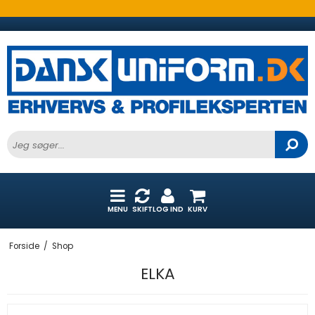
MENU
SKIFT
LOG IND
KURV
Forside
/
Shop
ELKA