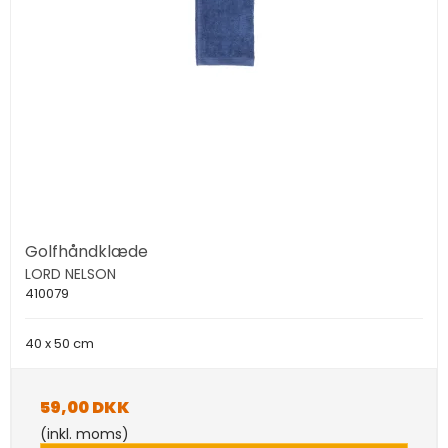
Golfhåndklæde
LORD NELSON
410079
40 x 50 cm
59,00 DKK
(inkl. moms)