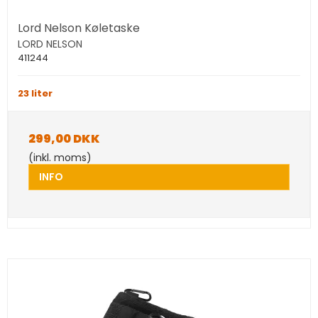
Lord Nelson Køletaske
LORD NELSON
411244
23 liter
299,00 DKK
(inkl. moms)
INFO