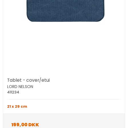
Tablet - cover/etui
LORD NELSON
411234
21 x 29 cm
199,00 DKK