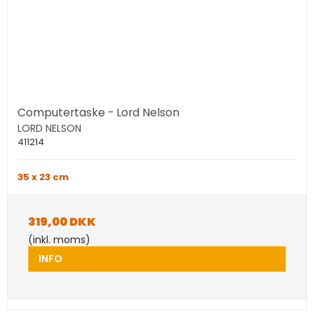
Computertaske - Lord Nelson
LORD NELSON
411214
35 x 23 cm
319,00 DKK
(inkl. moms)
INFO