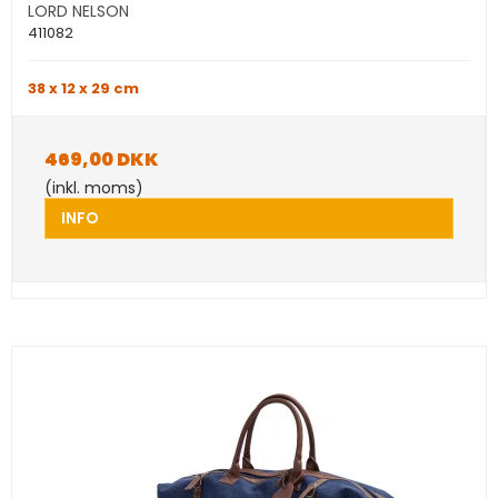
LORD NELSON
411082
38 x 12 x 29 cm
469,00 DKK
(inkl. moms)
INFO