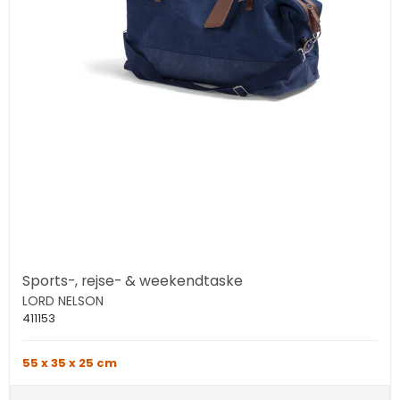
Sports-, rejse- & weekendtaske
LORD NELSON
411153
55 x 35 x 25 cm