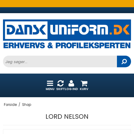
MENU
SKIFT
LOG IND
KURV
Forside
/
Shop
LORD NELSON