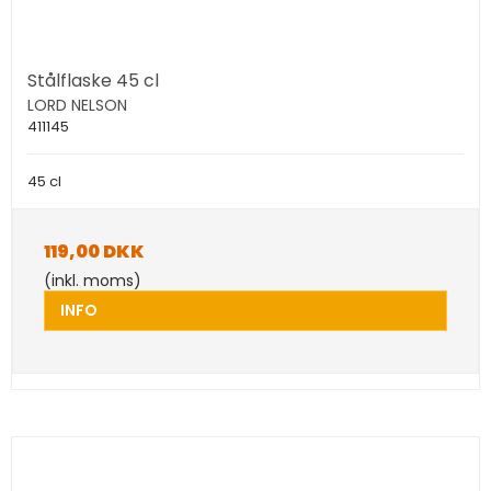
Stålflaske 45 cl
LORD NELSON
411145
45 cl
119,00 DKK
(inkl. moms)
INFO