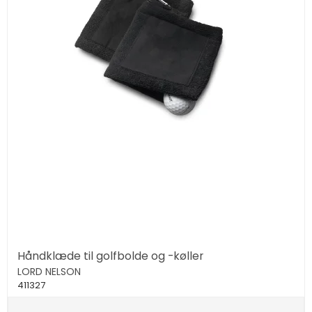
Håndklæde til golfbolde og -køller
LORD NELSON
411327