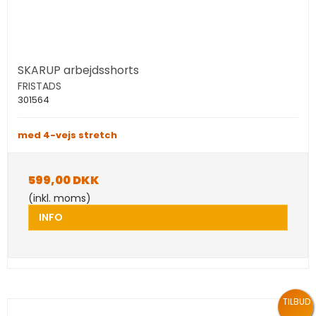
SKARUP arbejdsshorts
FRISTADS
301564
med 4-vejs stretch
599,00 DKK
(inkl. moms)
INFO
TILBUD