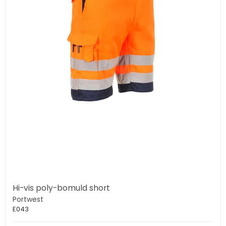
Hi-vis poly-bomuld short
Portwest
E043