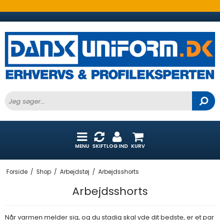
MENU
SKIFT
LOG IND
KURV
Forside
/
Shop
/
Arbejdstøj
/
Arbejdsshorts
Arbejdsshorts
Når varmen melder sig, og du stadig skal yde dit bedste, er et par