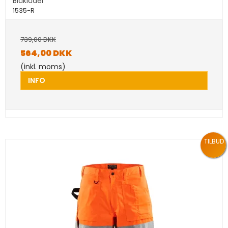
Bläkläder
1535-R
739,00 DKK
564,00 DKK
(inkl. moms)
INFO
TILBUD