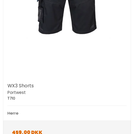
WX3 Shorts
Portwest
T710
Herre
459,00 DKK