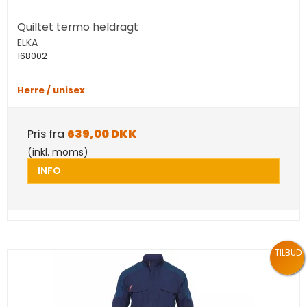
Quiltet termo heldragt
ELKA
168002
Herre / unisex
Pris fra
639,00 DKK
(inkl. moms)
INFO
TILBUD