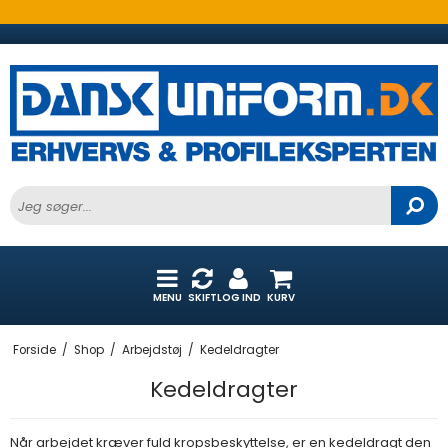
MENU
SKIFT
LOG IND
KURV
Forside
/
Shop
/
Arbejdstøj
/
Kedeldragter
Kedeldragter
Når arbejdet kræver fuld kropsbeskyttelse, er en kedeldragt den