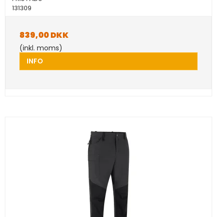
131309
839,00 DKK
(inkl. moms)
INFO