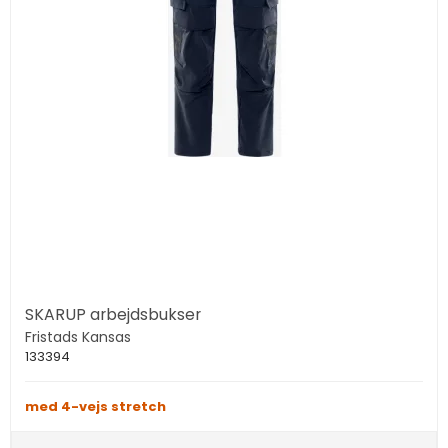
SKARUP arbejdsbukser
Fristads Kansas
133394
med 4-vejs stretch