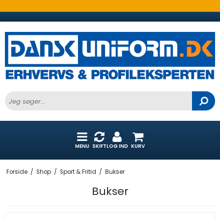
MENU
SKIFT
LOG IND
KURV
Forside
/
Shop
/
Sport & Fritid
/
Bukser
Bukser