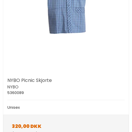
NYBO Picnic Skjorte
NYBO
5360089
Unisex
320,00 DKK