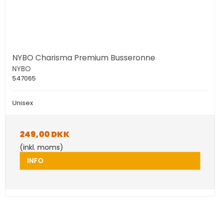
NYBO Charisma Premium Busseronne
NYBO
547065
Unisex
249,00 DKK
(inkl. moms)
INFO