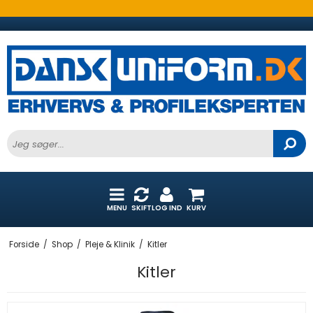
MENU
SKIFT
LOG IND
KURV
Forside
/
Shop
/
Pleje & Klinik
/
Kitler
Kitler