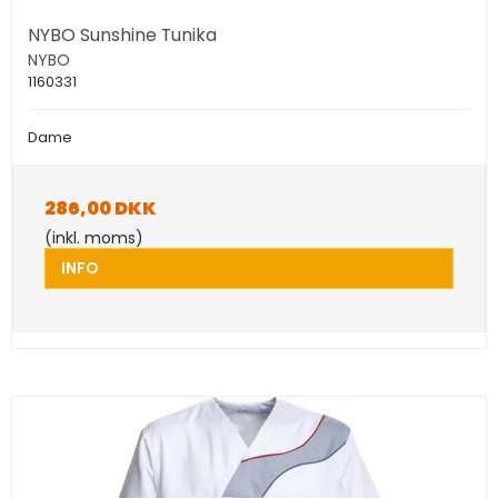
NYBO Sunshine Tunika
NYBO
1160331
Dame
286,00 DKK
(inkl. moms)
INFO