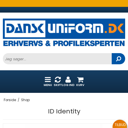
MENU
SKIFT
LOG IND
KURV
Forside
/
Shop
ID Identity
TILBUD