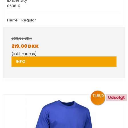
ID Identity
0638-R
Herre - Regular
369,00 DKK
219,00 DKK
(inkl. moms)
INFO
TILBUD
Udsolgt