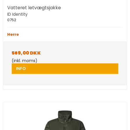
Vatteret letvægtsjakke
ID Identity
0752
Herre
569,00 DKK
(inkl. moms)
INFO