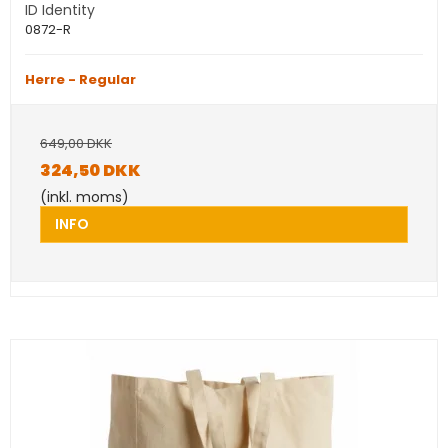
ID Identity
0872-R
Herre - Regular
649,00 DKK
324,50 DKK
(inkl. moms)
INFO