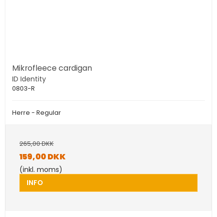
Mikrofleece cardigan
ID Identity
0803-R
Herre - Regular
265,00 DKK
159,00 DKK
(inkl. moms)
INFO