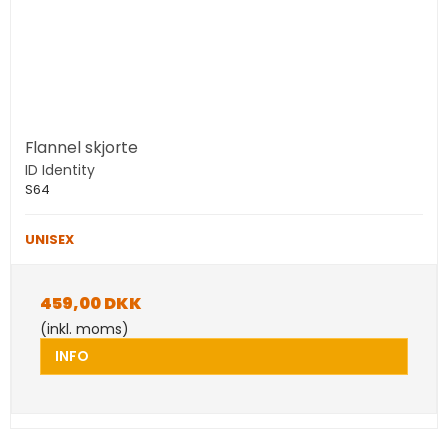
Flannel skjorte
ID Identity
S64
UNISEX
459,00 DKK
(inkl. moms)
INFO