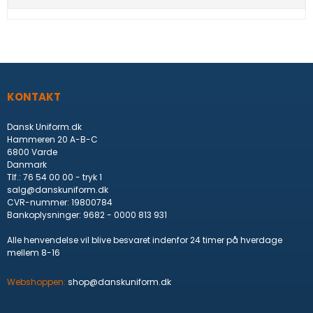
KONTAKT
Dansk Uniform.dk
Hammeren 20 A-B-C
6800 Varde
Danmark
Tlf.
:
76 54 00 00 - tryk 1
salg@danskuniform.dk
CVR-nummer
:
19800784
Bankoplysninger
:
9682 - 0000 813 931
Alle henvendelse vil blive besvaret indenfor 24 timer på hverdage
mellem 8-16
Webshoppen:
shop@danskuniform.dk