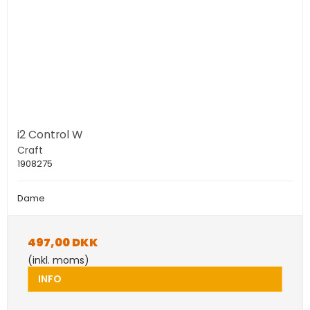
i2 Control W
Craft
1908275
Dame
497,00 DKK
(inkl. moms)
INFO