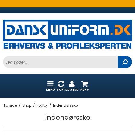
MENU
SKIFT
LOG IND
KURV
Forside
/
Shop
/
Fodtøj
/
Indendørssko
Indendørssko