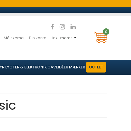
0
Målskema
Din konto
YR
LYGTER & ELEKTRONIK
GAVEIDÉER
MÆRKER
OUTLET
sic