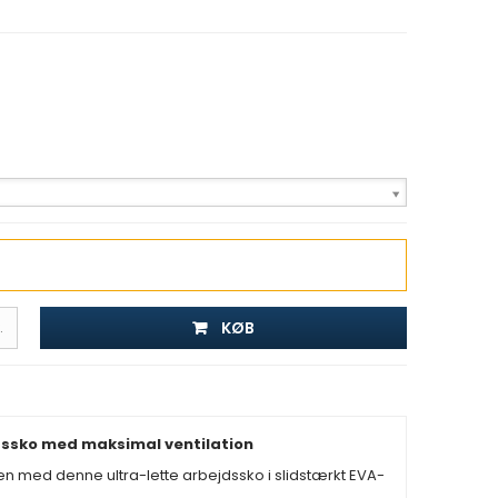
KØB
.
dssko med maksimal ventilation
en med denne ultra-lette arbejdssko i slidstærkt EVA-