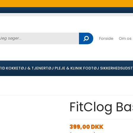
Forside
Om os
TID
KOKKETØJ & TJENERTØJ
PLEJE & KLINIK
FODTØJ
SIKKERHEDSUDST
FitClog Ba
399,00 DKK