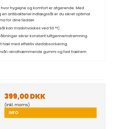
r, hvor hygiejne og komfort er afgørende. Med
 en antibakteriel indlægssål er du sikret optimal
ma for dine fødder.
sål kan maskinvaskes ved 50 °C.
åbninger sikrer konstant luftgennemstrømning.
t hæl med effektiv stødabsorbering.
ersål i skridhæmmende gummi og fast hælrem.
399,00 DKK
(inkl. moms)
INFO