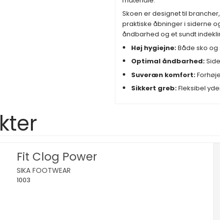
materiale.
Skoen er designet til branche
praktiske åbninger i siderne og
åndbarhed og et sundt indekli
Høj hygiejne:
Både sko og 
Optimal åndbarhed:
Side
Suveræn komfort:
Forhøje
Sikkert greb:
Fleksibel yd
kter
Fit Clog Power
SIKA FOOTWEAR
1003