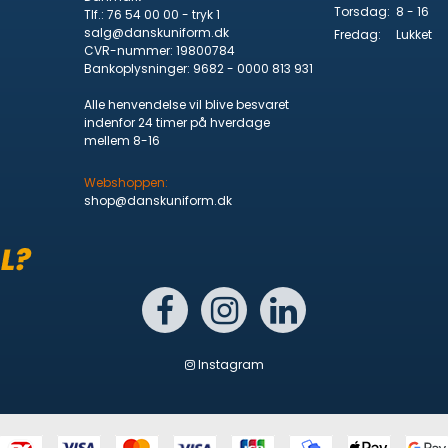
Torsdag:
8 - 16
Tlf.
:
76 54 00 00 - tryk 1
salg@danskuniform.dk
Fredag:
Lukket
CVR-nummer
:
19800784
Bankoplysninger
:
9682 - 0000 813 931
Alle henvendelse vil blive besvaret
indenfor 24 timer på hverdage
mellem 8-16
Webshoppen:
shop@danskuniform.dk
Instagram