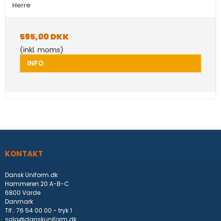
Herre
595,00 DKK
(inkl. moms)
INFO
KONTAKT
Dansk Uniform.dk
Hammeren 20 A-B-C
6800 Varde
Danmark
Tlf.
:
76 54 00 00 - tryk 1
salg@danskuniform.dk