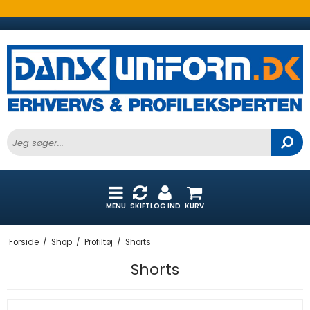
MENU
SKIFT
LOG IND
KURV
Forside
/
Shop
/
Profiltøj
/
Shorts
Shorts