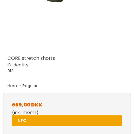
CORE stretch shorts
ID Identity
912
Herre - Regular
669,00 DKK
(inkl. moms)
INFO