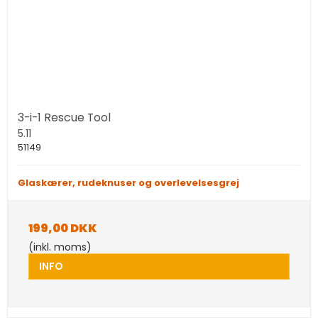
3-i-1 Rescue Tool
5.11
51149
Glaskærer, rudeknuser og overlevelsesgrej
199,00 DKK
(inkl. moms)
INFO