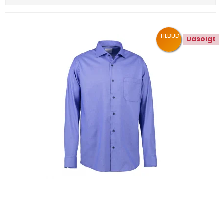
TILBUD
Udsolgt