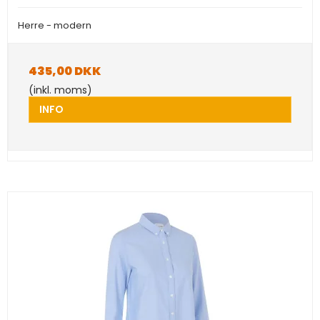
Herre - modern
435,00 DKK
(inkl. moms)
INFO