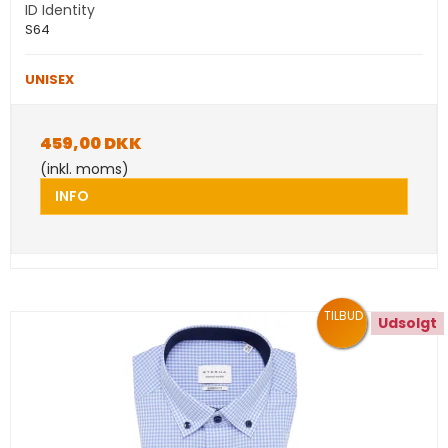
ID Identity
S64
UNISEX
459,00 DKK
(inkl. moms)
INFO
TILBUD
Udsolgt