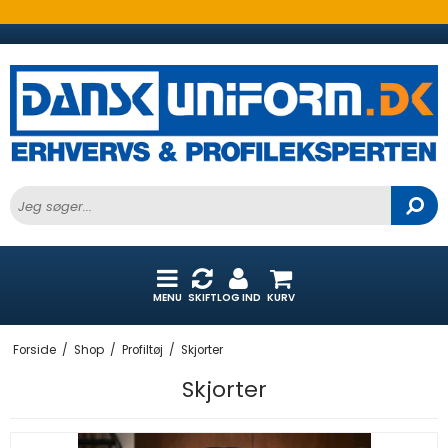
MENU
SKIFT
LOG IND
KURV
Forside
/
Shop
/
Profiltøj
/
Skjorter
Skjorter