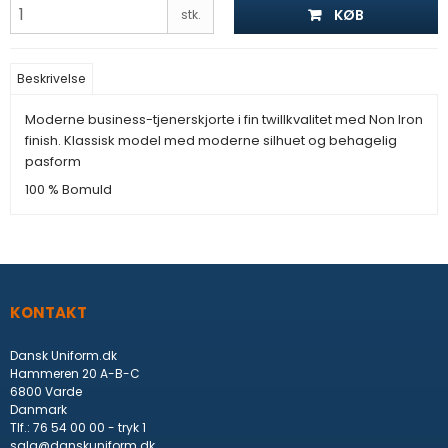
KØB
stk.
Beskrivelse
Moderne business-tjenerskjorte i fin twillkvalitet med Non Iron
finish. Klassisk model med moderne silhuet og behagelig
pasform
100 % Bomuld
KONTAKT
Dansk Uniform.dk
Hammeren 20 A-B-C
6800 Varde
Danmark
Tlf.
:
76 54 00 00 - tryk 1
salg@danskuniform.dk