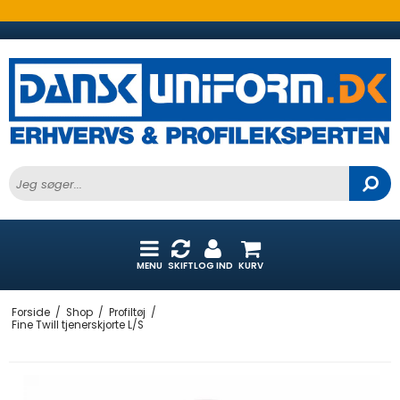
MENU
SKIFT
LOG IND
KURV
Forside
/
Shop
/
Profiltøj
/
Fine Twill tjenerskjorte L/S