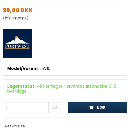
99,00 DKK
(inkl. moms)
Model/Varenr.:
IW10
Lagerstatus:
På fjernlager. Forventet afsendelse 6-8
hverdage
KØB
stk.
Beskrivelse