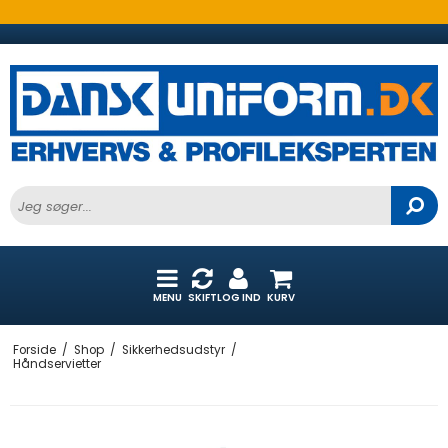
MENU
SKIFT
LOG IND
KURV
Forside
/
Shop
/
Sikkerhedsudstyr
/
Håndservietter