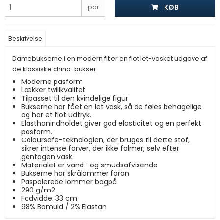
KØB
par
Beskrivelse
Damebukserne i en modern fit er en flot let-vasket udgave af
de klassiske chino-bukser.
Moderne pasform
Lækker twillkvalitet
Tilpasset til den kvindelige figur
Bukserne har fået en let vask, så de føles behagelige
og har et flot udtryk.
Elasthanindholdet giver god elasticitet og en perfekt
pasform.
Coloursafe-teknologien, der bruges til dette stof,
sikrer intense farver, der ikke falmer, selv efter
gentagen vask.
Materialet er vand- og smudsafvisende
Bukserne har skrålommer foran
Paspolerede lommer bagpå
290 g/m2
Fodvidde: 33 cm
98% Bomuld / 2% Elastan