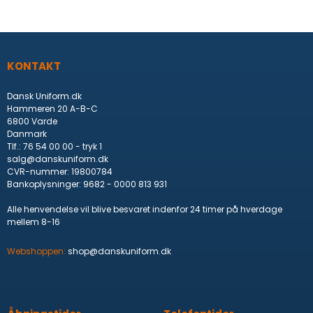
KONTAKT
Dansk Uniform.dk
Hammeren 20 A-B-C
6800 Varde
Danmark
Tlf.
:
76 54 00 00 - tryk 1
salg@danskuniform.dk
CVR-nummer
:
19800784
Bankoplysninger
:
9682 - 0000 813 931
Alle henvendelse vil blive besvaret indenfor 24 timer på hverdage
mellem 8-16
Webshoppen:
shop@danskuniform.dk