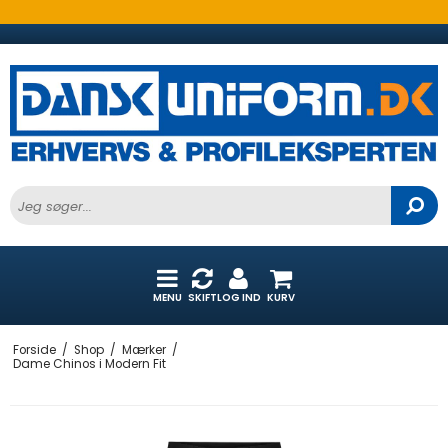
MENU
SKIFT
LOG IND
KURV
Forside
/
Shop
/
Mærker
/
Dame Chinos i Modern Fit