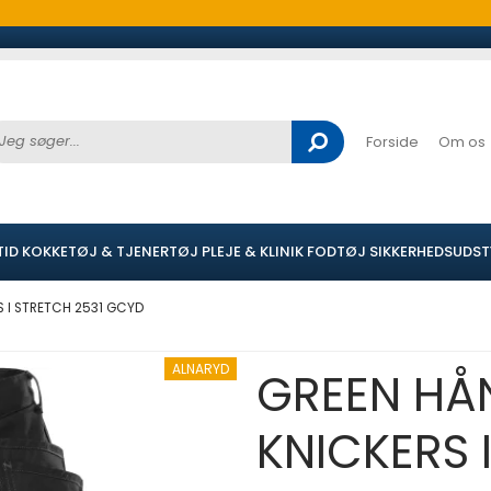
Forside
Om os
TID
KOKKETØJ & TJENERTØJ
PLEJE & KLINIK
FODTØJ
SIKKERHEDSUDST
 I STRETCH 2531 GCYD
ALNARYD
GREEN HÅ
KNICKERS 