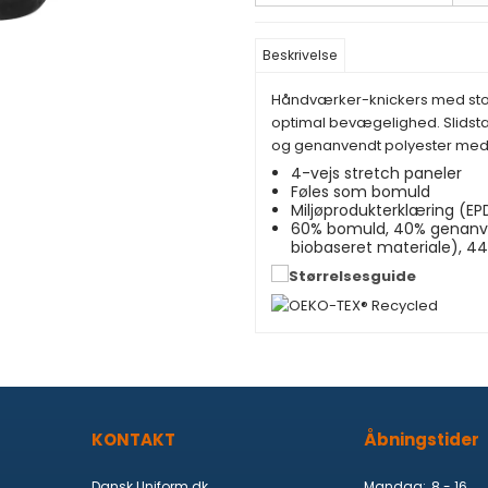
Beskrivelse
Håndværker-knickers med store
optimal bevægelighed. Slidstæ
og genanvendt polyester med 
4-vejs stretch paneler
Føles som bomuld
Miljøprodukterklæring (EP
60% bomuld, 40% genanven
biobaseret materiale), 44
KONTAKT
Åbningstider
Dansk Uniform.dk
Mandag:
8 - 16