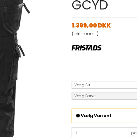
GCYD
1.399,00 DKK
(inkl. moms)
Vælg Str.
Vælg Farve
Vælg Variant
pa