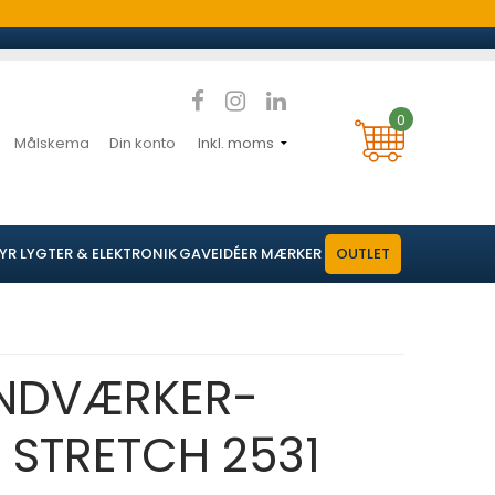
0
Målskema
Din konto
YR
LYGTER & ELEKTRONIK
GAVEIDÉER
MÆRKER
OUTLET
NDVÆRKER-
I STRETCH 2531