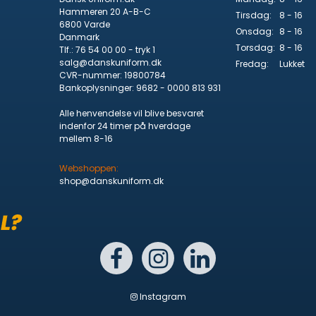
Hammeren 20 A-B-C
Tirsdag:
8 - 16
6800 Varde
Onsdag:
8 - 16
Danmark
Torsdag:
8 - 16
Tlf.
:
76 54 00 00 - tryk 1
salg@danskuniform.dk
Fredag:
Lukket
CVR-nummer
:
19800784
Bankoplysninger
:
9682 - 0000 813 931
Alle henvendelse vil blive besvaret
indenfor 24 timer på hverdage
mellem 8-16
Webshoppen:
shop@danskuniform.dk
Instagram