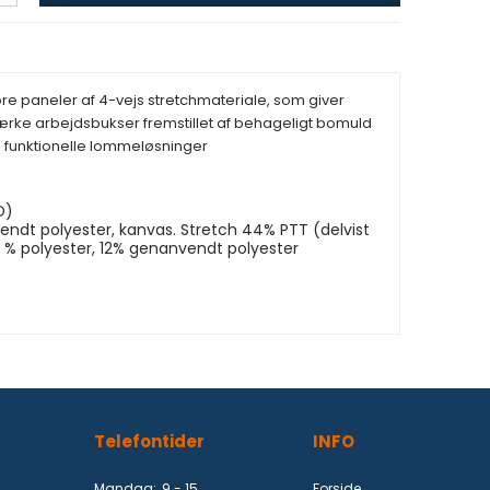
 paneler af 4-vejs stretchmateriale, som giver
rke arbejdsbukser fremstillet af behageligt bomuld
funktionelle lommeløsninger
D)
dt polyester, kanvas. Stretch 44% PTT (delvist
 % polyester, 12% genanvendt polyester
Telefontider
INFO
Mandag:
9 - 15
Forside