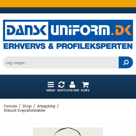
MENU
SKIFT
LOG IND
KURV
Forside
/
Shop
/
Arbejdstøj
/
Robust Svejseforklæde