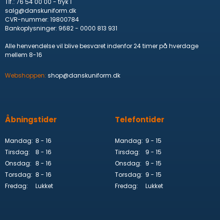
Tlf.
:
76 54 00 00 - tryk 1
salg@danskuniform.dk
CVR-nummer
:
19800784
Bankoplysninger
:
9682 - 0000 813 931
Alle henvendelse vil blive besvaret indenfor 24 timer på hverdage
mellem 8-16
Webshoppen:
shop@danskuniform.dk
Åbningstider
Telefontider
Mandag:
8 - 16
Mandag:
9 - 15
Tirsdag:
8 - 16
Tirsdag:
9 - 15
Onsdag:
8 - 16
Onsdag:
9 - 15
Torsdag:
8 - 16
Torsdag:
9 - 15
Fredag:
Lukket
Fredag:
Lukket