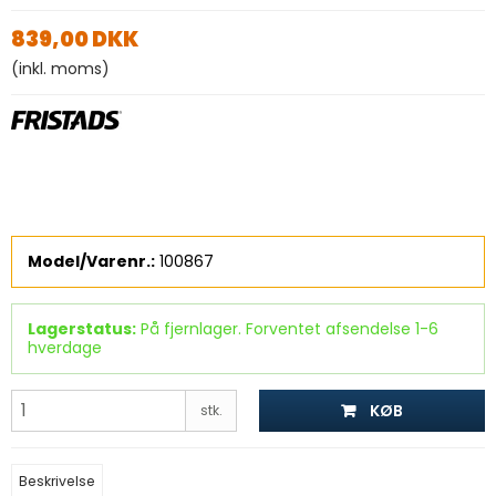
839,00 DKK
(inkl. moms)
Model/Varenr.:
100867
Lagerstatus:
På fjernlager. Forventet afsendelse 1-6
hverdage
KØB
stk.
Beskrivelse