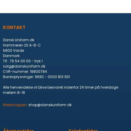
KONTAKT
Dansk Uniform.dk
Hammeren 20 A-B-C
6800 Varde
Danmark
Tlf.
:
76 54 00 00 - tryk 1
salg@danskuniform.dk
CVR-nummer
:
19800784
Bankoplysninger
:
9682 - 0000 813 931
Alle henvendelse vil blive besvaret indenfor 24 timer på hverdage
mellem 8-16
Webshoppen:
shop@danskuniform.dk