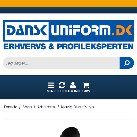
MENU
SKIFT
LOG IND
KURV
Forside
/
Shop
/
Arbejdstøj
/
Klazig Bluse ½ Lyn