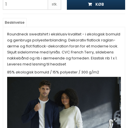
KØB
stk.
Beskrivelse
Roundneck sweatshirt i eksklusiv kvalitet - i økologisk bomuld
og genbrugs polyesterblanding. Dekorativ flatlock raglan-
ærme og flot flatlock-dekoration foran for et moderne look.
Skjult sidelomme med lynlås. CVC French Terry, sildebens
nakkebånd og rib i ærmeende og forneden. Elastisk rib 1 x 1.
Leveres med løsning til headset
85% økologisk bomuld / 15% polyester / 300 g/m2