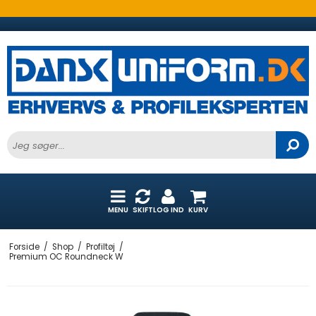
MENU
SKIFT
LOG IND
KURV
Forside
/
Shop
/
Profiltøj
/
Premium OC Roundneck W