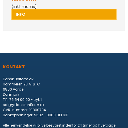
(inkl. moms)
INFO
KONTAKT
Dansk Uniform.dk
Hammeren 20 A-B-C
6800 Varde
Danmark
Tlf.
:
76 54 00 00 - tryk 1
salg@danskuniform.dk
CVR-nummer
:
19800784
Bankoplysninger
:
9682 - 0000 813 931
Alle henvendelse vil blive besvaret indenfor 24 timer på hverdage